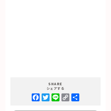
SHARE
シェアする
Facebook
Twitter
Line
Copy
共
Link
有