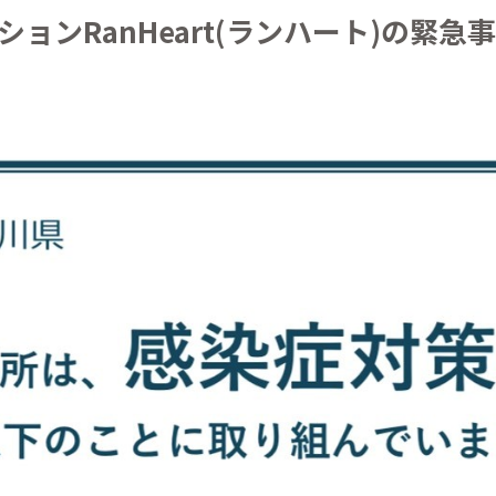
ョンRanHeart(ランハート)の緊