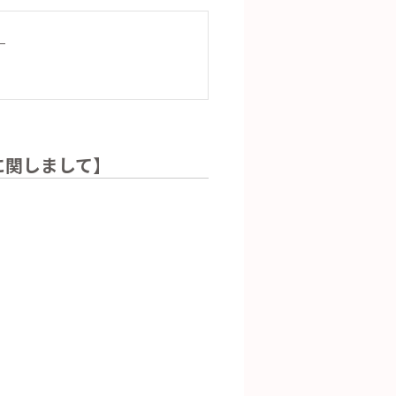
】
に関しまして】