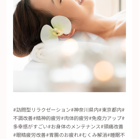
#訪問型リラクゼーション#神奈川県内#東京都内#
不調改善#精神的疲労#肉体的疲労#免疫力アップ#
多幸感がすごい#お身体のメンテナンス#頭痛改善
#眼精疲労改善#胃腸のお疲れ#むくみ解消#睡眠不