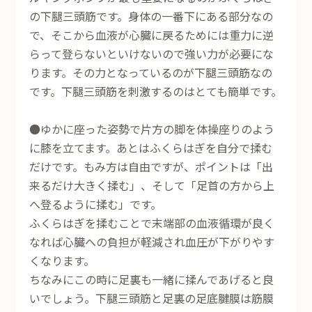
の下腿三頭筋です。身体の一番下にある部分なの
で、そこから血液が心臓に戻るためには重力に逆
らって登らないといけないので強い力が必要にな
ります。その力となっているのが下腿三頭筋なの
です。下腿三頭筋を刺激するのはとても簡単です。
●ゆかに座った姿勢で片方の脚を体操座りのよう
に膝を立てます。あとはふくらはぎを自分で揉む
だけです。もみ方は自由ですが、ポイントは「出
来るだけ大きく揉む」、そして「足首の方から上
へ登るように揉む」です。
ふくらはぎを揉むことで末端部の血液循環が良く
なれば心臓への負担が軽減され血圧が下がりやす
くなります。
ちなみにこの時に足裏も一緒に揉んであげると良
いでしょう。下腿三頭筋と足裏の足底腱膜は筋膜