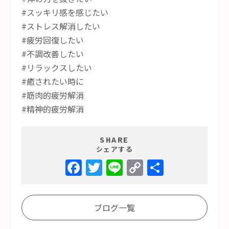
#スッキリ感を感じたい
#ストレス解消したい
#疲労回復したい
#不調改善したい
#リラックスしたい
#癒されたい時に
#筋肉的疲労解消
#精神的疲労解消
SHARE
シェアする
Facebook
Twitter
Line
Copy
共
Link
有
ブログ一覧