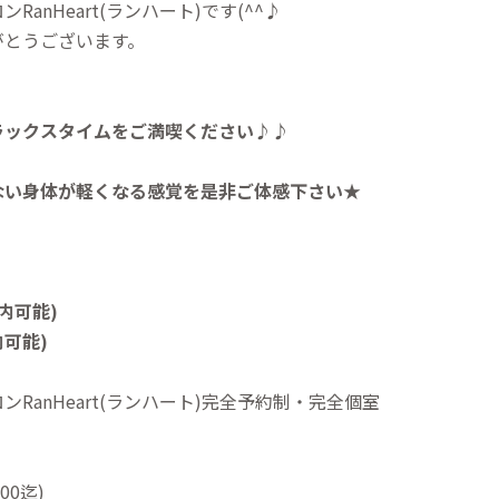
anHeart(ランハート)です(^^♪
がとうございます。
ラックスタイムを
ご満喫ください♪♪
ない身体が軽くなる感覚を是非ご体感下さい★
内可能)
内可能)
RanHeart(ランハート)完全予約制・完全個室
00迄)