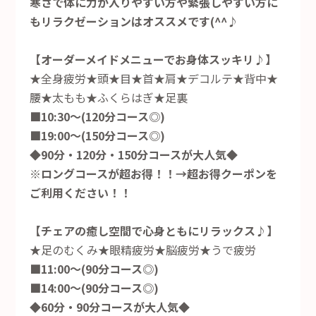
寒さで体に力が入りやすい方や緊張しやすい方に
もリラクゼーションはオススメです(^^♪
【オーダーメイドメニューでお身体スッキリ♪】
★全身疲労★頭★目★首★肩★デコルテ★背中★
腰★太もも★ふくらはぎ★足裏
■10:30～(120分コース◎)
■19:00～(150分コース◎)
◆90分・120分・150分コースが大人気◆
※ロングコースが超お得！！→超お得クーポンを
ご利用ください！！
【チェアの癒し空間で心身ともにリラックス♪】
★足のむくみ★眼精疲労★脳疲労★うで疲労
■11:00～(90分コース◎)
■14:00～(90分コース◎)
◆60分・90分コースが大人気◆