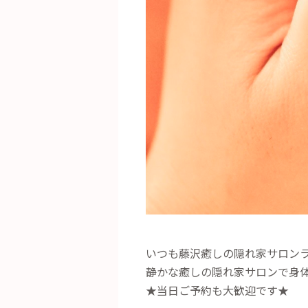
いつも藤沢癒しの隠れ家サロン
静かな癒しの隠れ家サロンで身
★当日ご予約も大歓迎です★