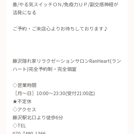
善/やる気スイッチＯＮ/免疫力ＵＰ/副交感神経が
活発になる
ご予約・ご来店心よりお待ちしております♪
藤沢隠れ家リラクゼーションサロンRanHeart(ラン
ハート)完全予約制・完全個室
◇営業時間
［月～日］10:00～23:30(受付21:00迄)
★不定休
◇アクセス
藤沢駅北口より徒歩6分
◇TEL
070-7490-1366