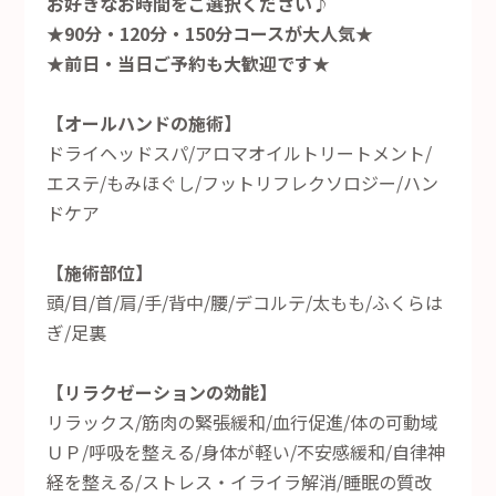
お好きなお時間をご選択ください♪
★90分・120分・150分コースが大人気★
★前日・当日ご予約も大歓迎です★
【オールハンドの施術】
ドライヘッドスパ/アロマオイルトリートメント/
エステ/もみほぐし/フットリフレクソロジー/ハン
ドケア
【施術部位】
頭/目/首/肩/手/背中/腰/デコルテ/太もも/ふくらは
ぎ/足裏
【リラクゼーションの効能】
リラックス/筋肉の緊張緩和/血行促進/体の可動域
ＵＰ/呼吸を整える/身体が軽い/不安感緩和/自律神
経を整える/ストレス・イライラ解消/睡眠の質改