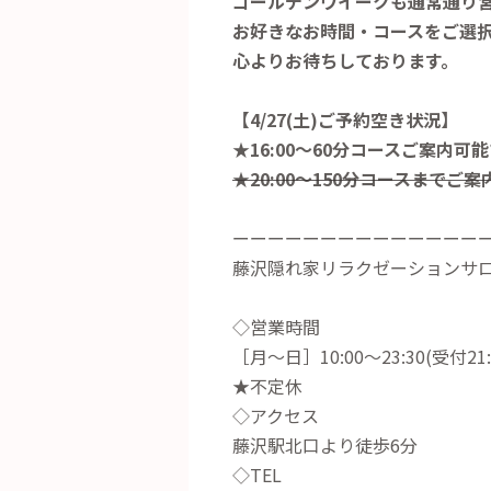
ゴールデンウイークも通常通り
お好きなお時間・コースをご選択
心よりお待ちしております。
【4/27(土)ご予約空き状況】
★16:00～60分コースご案内可
★20:00～150分コースまでご
ーーーーーーーーーーーーーー
藤沢隠れ家リラクゼーションサロン
◇営業時間
［月～日］10:00～23:30(受付21:
★不定休
◇アクセス
藤沢駅北口より徒歩6分
◇TEL