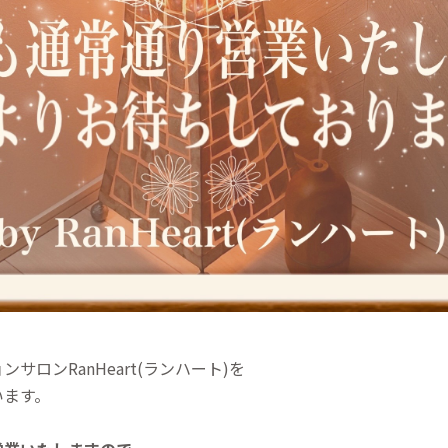
ロンRanHeart(ランハート)を
います。