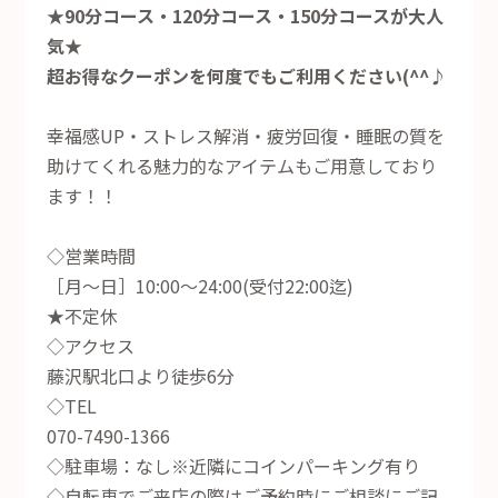
★90分コース・120分コース・150分コースが大人
気★
超お得なクーポンを何度でもご利用ください(^^♪
幸福感UP・ストレス解消・疲労回復・睡眠の質を
助けてくれる魅力的なアイテムもご用意しており
ます！！
◇営業時間
［月～日］10:00～24:00(受付22:00迄)
★不定休
◇アクセス
藤沢駅北口より徒歩6分
◇TEL
070-7490-1366
◇駐車場：なし※近隣にコインパーキング有り
◇自転車でご来店の際はご予約時にご相談にご記