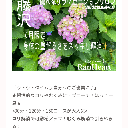
「ウトウトタイム♪自分へのご褒美に♪」
★慢性的なコリやむくみにアプローチ！ほっと一
息★
<90分・120分・150コースが大人気>
コリ解消
で可動域アップ！
むくみ解消
で引き締ま
る！