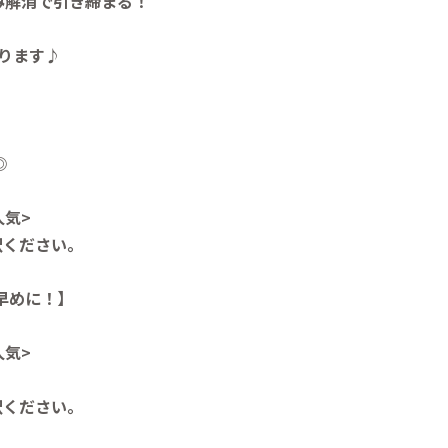
み解消で引き締まる！
ります♪
◎
人気>
択ください。
早めに！】
人気>
択ください。