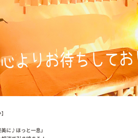
か】
褒美に♪ほっと一息」