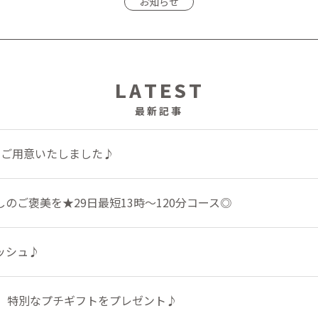
お知らせ
LATEST
最新記事
をご用意いたしました♪
のご褒美を★29日最短13時～120分コース◎
ッシュ♪
定】特別なプチギフトをプレゼント♪