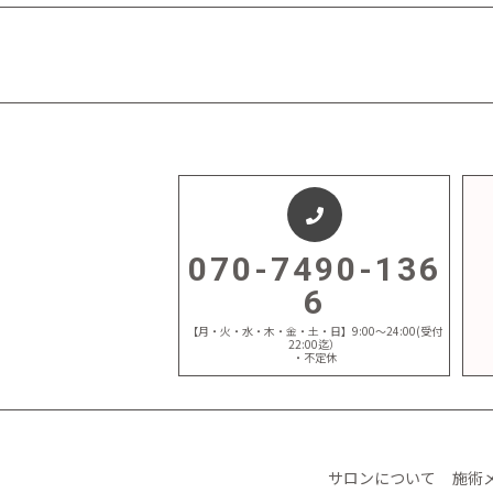
070-7490-136
6
【月・火・水・木・金・土・日】9:00～24:00(受付
22:00迄）
・不定休
サロンについて
施術